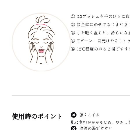
① 2.3プッシュを手のひらに
② 顔全体にのせてなじませ
③ 手を軽く湿らせ、滑らかな
④ Tゾーン・目元はやさしく
⑤ 32℃程度のぬるま湯です
使用時のポイント
強くこする
肌に負担がかかるため、やさし
高温の湯ですすぐ