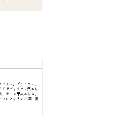
リセリル、グリセリン、
アアザディラクタ葉エキ
油、ナツメ果実エキス、
クロロフィリン／銅）複