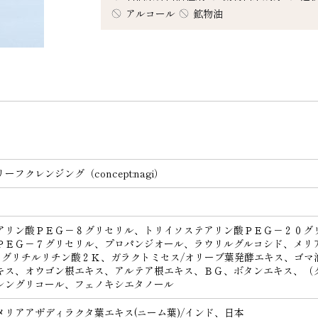
アルコール
鉱物油
リーフクレンジング（concept:nagi）
アリン酸ＰＥＧ－８グリセリル、トリイソステアリン酸ＰＥＧ－２０グ
ＰＥＧ－７グリセリル、プロパンジオール、ラウリルグルコシド、メリ
)、グリチルリチン酸２Ｋ、ガラクトミセス/オリーブ葉発酵エキス、ゴマ
キス、オウゴン根エキス、アルテア根エキス、ＢＧ、ボタンエキス、（
レングリコール、フェノキシエタノール
メリアアザディラクタ葉エキス(ニーム葉)/インド、日本