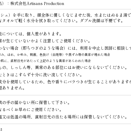
株式会社Artisans Production
ッシュ）を手に取り、顔全体に優しくなじませた後、水またはぬるま湯
なタオルで軽く水分を拭き取ってください。ダブル洗顔は不要です。
能については、個人差があります。
常が生じていないかよく注意してご使用ください。
わない場合（即ちつぎのような場合）には、利用を中止し医師に相談し
赤み、はれ、かゆみ、刺激、色抜け（白斑等）や黒ずみ等の異常が現れた場合
お肌に、直射日光があたって上記のような異常があらわれた場合
もの、しっしん等、異常のある部位にはお使いにならないでください。
たときはこすらず十分に洗い流してください。
成分を使用しているため、色や香りにバラつきが生じることがあります
題ありません。
供の手の届かない所に保管して下さい。
なるべくお早めにご使用ください。
温又は低温の場所、直射日光の当たる場所には保管しないでください。
31