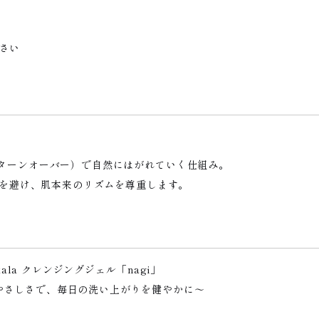
さい
ターンオーバー）で自然にはがれていく仕組み。
洗浄を避け、肌本来のリズムを尊重します。
ikala クレンジングジェル「nagi」
やさしさで、毎日の洗い上がりを健やかに〜