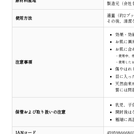
原材料産地
製造元（会社名）：
適量（約2プ
使用方法
その後、清潔
効果・効
お肌に異
お肌に合
・使用中、
注意事項
・使用した
傷やはれ
目に入っ
天然由来
質には問
乳児、子
保管および取り扱いの注意
開封後は
極端に高
JANコード
45959866680