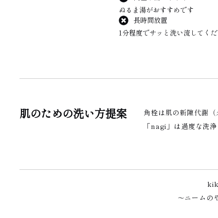
ぬるま湯がおすすめです
長時間放置
1分程度でサッと洗い流してくだ
肌のための洗い方提案
角栓は肌の新陳代謝（
「nagi」は過度な
k
〜ニームの