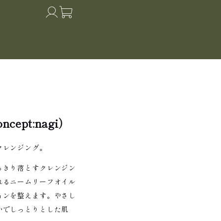
ept:nagi）
クレンジング。
っきり落とすクレンジン
れるニームリーフオイル
ョンを整えます。やさし
かでしっとりとした肌