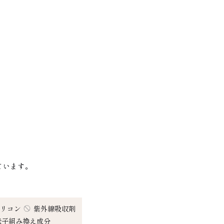
ています。
リコン
紫外線吸収剤
伝子組み換え成分