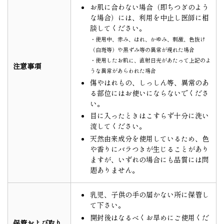
お肌に合わない場合（即ちつぎのよう
な場合）には、利用を中止し医師に相
談してください。
・使用中、赤み、はれ、かゆみ、刺激、色抜け
（白斑等）や黒ずみ等の異常が現れた場合
・使用したお肌に、直射日光があたって上記のよ
注意事項
うな異常があらわれた場合
傷やはれもの、しっしん等、異常のあ
る部位にはお使いにならないでくださ
い。
目に入ったときはこすらず十分に洗い
流してください。
天然由来成分を使用しているため、色
や香りにバラつきが生じることがあり
ますが、いずれの場合にも品質には問
題ありません。
乳児、子供の手の届かない所に保管し
て下さい。
開封後はなるべくお早めにご使用くだ
保管および取り