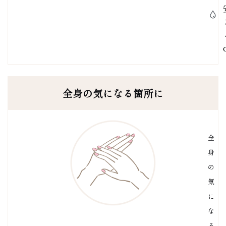
全身の気になる箇所に
全
身
の
気
に
な
る