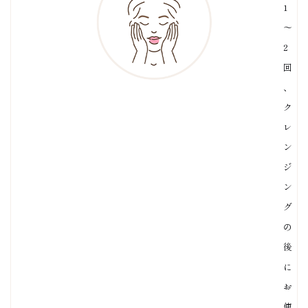
1
〜
2
回
、
ク
レ
ン
ジ
ン
グ
の
後
に
お
使