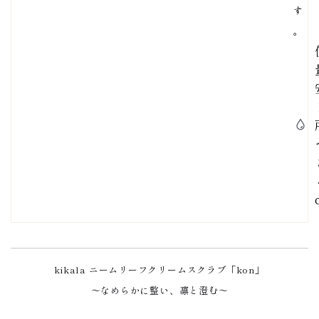
す
。
kikala ニームリーフクリームスクラブ「kon」
〜なめらかに整い、凛と澄む〜