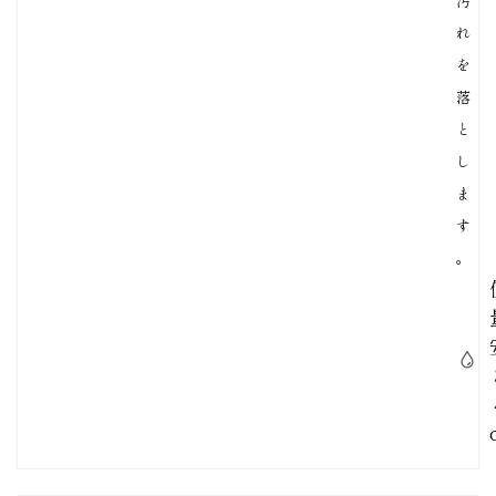
汚
れ
を
落
と
し
ま
す
。