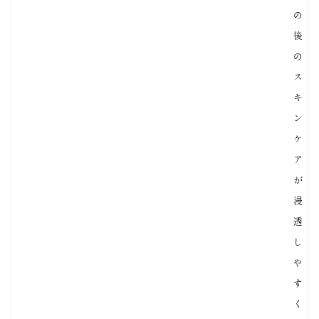
の
後
の
ス
キ
ン
ケ
ア
が
浸
透
し
や
す
く