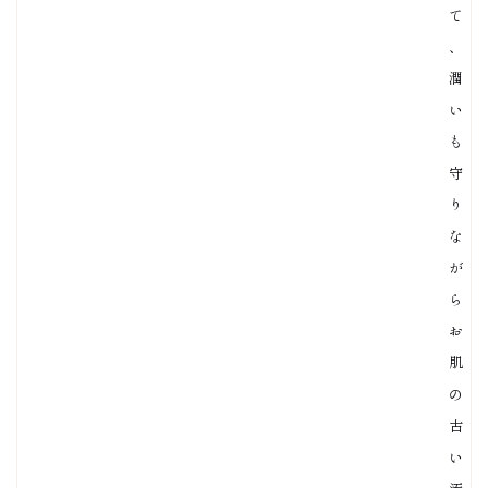
て
、
潤
い
も
守
り
な
が
ら
お
肌
の
古
い