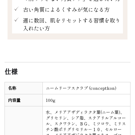
古い角質によるくすみが気になる方
週に数回、肌をリセットする習慣を取り
入れたい方
仕様
名称
ニームリーフスクラブ (concept:kon)
内容量
100g
水、メリアアザディラクタ葉(ニーム葉)、
グリセリン、シア脂、ステアリルアルコー
ル、スクワラン、ＢＧ、ミツロウ、ミリス
チン酸ポリグリセリル－１０、セルロー
ス、メリアアザジラクタ葉エキス、ゴマ