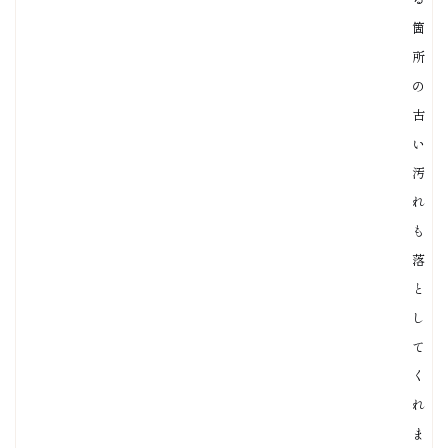
箇
所
の
古
い
汚
れ
も
落
と
し
て
く
れ
ま