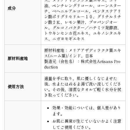
油、ペンチレングリコール、コーンスター
成分
チ、ベヘニルアルコール、ペンタステアリ
ン酸ポリグリセリル－１０、グリチルリチ
ン酸２Ｋ、レモン果汁、プロパンジオー
ル、グルコノバクター／ハチミツ発酵液、
トウキンセンカ花エキス、ユキノシタエキ
ス、ニガヨモギエキス
原材料産地：メリアアザディラクタ葉エキ
ス(ニーム葉)/インド、日本
原材料産地
製造元（会社名）：株式会社Artisans Pro
duction
適量を手に取り、肌に優しくなじませた
後、水またはぬるま湯で洗い流してくださ
使用方法
い。その後、清潔なタオルで軽く水分を拭
き取ってください。
効果・効能については、個人差があり
ます。
お肌に異常が生じていないかよく注意
してご使用ください。