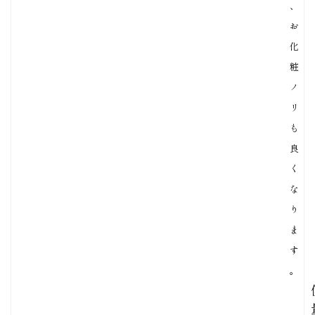
、
お
化
粧
ノ
リ
も
良
く
な
り
ま
す
。