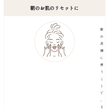
朝のお肌のリセットに
朝
の
洗
顔
に
使
う
こ
と
で
、
そ