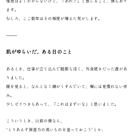
理由はよくわからないけど、「あれ？」と感じること、僕もあり
ます。
むしろ、ここ数年はその頻度が増えた気がします。
⸻
肌がゆらいだ、ある日のこと
あるとき、仕事が立て込んで睡眠も浅く、外食続きだった週があ
りました。
鏡を見ると、なんとなく顔がくすんでいて、頬には見慣れない赤
み。
少しピリつきもあって、「これはまずいな」と思いました。
こういうとき、以前の僕なら、
“とりあえず保湿力の高いものを塗っておこう”とか、